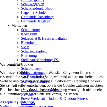
Schulwegeplan
Schulkleidung, Shop
Lage der Schule
Gemeinde Rosenberg
Gemeinde Jagstzell
Menschen
Schulleitung
Kollegium
Sekretariat & Hausverwaltung
Elternbeirat
SMV
Schulsozialarbeit
Betreuung
Stellenausschreibung FSJ
Lernen
Wir benutzen Cookies
Schulkonzept
Wir nutzen Cookies auf unserer Website. Einige von ihnen sind
Ferienbetreuung
essenziell für den Betrieb der Seite, während andere uns helfen, diese
Schulbetreuung
Website und die Nutzererfahrung zu verbessern (Tracking Cookies).
Softwarenutzung
Sie können selbst entscheiden, ob Sie die Cookies zulassen möchten.
AG
Bitte beachten Sie, dass bei einer Ablehnung womöglich nicht mehr
Ball- und Rückschlagspiele
alle Funktionalitäten der Seite zur Verfügung stehen.
Nähcafé
PowerWerkstatt – Indoor & Outdoor Fitness
Akzeptieren
Ablehnen
Lese-AG
Weitere Informationen
|
Impressum