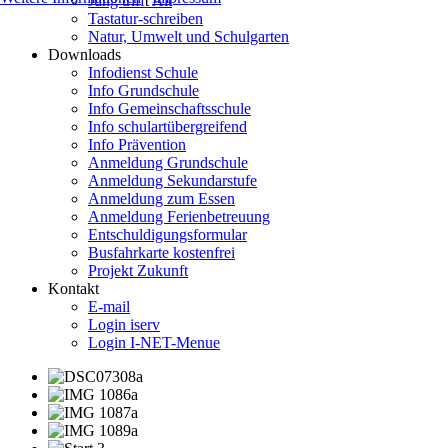
Jung trifft Alt
Tastatur-schreiben
Natur, Umwelt und Schulgarten
Downloads
Infodienst Schule
Info Grundschule
Info Gemeinschaftsschule
Info schulartübergreifend
Info Prävention
Anmeldung Grundschule
Anmeldung Sekundarstufe
Anmeldung zum Essen
Anmeldung Ferienbetreuung
Entschuldigungsformular
Busfahrkarte kostenfrei
Projekt Zukunft
Kontakt
E-mail
Login iserv
Login I-NET-Menue