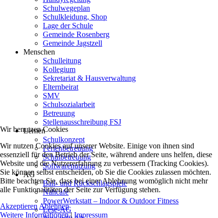
Schulwegeplan
Schulkleidung, Shop
Lage der Schule
Gemeinde Rosenberg
Gemeinde Jagstzell
Menschen
Schulleitung
Kollegium
Sekretariat & Hausverwaltung
Elternbeirat
SMV
Schulsozialarbeit
Betreuung
Stellenausschreibung FSJ
Wir benutzen Cookies
Lernen
Schulkonzept
Wir nutzen Cookies auf unserer Website. Einige von ihnen sind
Ferienbetreuung
essenziell für den Betrieb der Seite, während andere uns helfen, diese
Schulbetreuung
Website und die Nutzererfahrung zu verbessern (Tracking Cookies).
Softwarenutzung
Sie können selbst entscheiden, ob Sie die Cookies zulassen möchten.
AG
Bitte beachten Sie, dass bei einer Ablehnung womöglich nicht mehr
Ball- und Rückschlagspiele
alle Funktionalitäten der Seite zur Verfügung stehen.
Nähcafé
PowerWerkstatt – Indoor & Outdoor Fitness
Akzeptieren
Ablehnen
Lese-AG
Weitere Informationen
|
Impressum