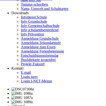
Jung trifft Alt
Tastatur-schreiben
Natur, Umwelt und Schulgarten
Downloads
Infodienst Schule
Info Grundschule
Info Gemeinschaftsschule
Info schulartübergreifend
Info Prävention
Anmeldung Grundschule
Anmeldung Sekundarstufe
Anmeldung zum Essen
Anmeldung Ferienbetreuung
Entschuldigungsformular
Busfahrkarte kostenfrei
Projekt Zukunft
Kontakt
E-mail
Login iserv
Login I-NET-Menue