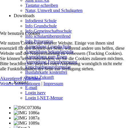
Jung trifft Alt
Tastatur-schreiben
Natur, Umwelt und Schulgarten
Downloads
Infodienst Schule
Info Grundschule
Info Gemeinschaftsschule
Wir benutzen Cookies
Info schulartübergreifend
Info Prävention
Wir nutzen Cookies auf unserer Website. Einige von ihnen sind
Anmeldung Grundschule
essenziell für den Betrieb der Seite, während andere uns helfen, diese
Anmeldung Sekundarstufe
Website und die Nutzererfahrung zu verbessern (Tracking Cookies).
Anmeldung zum Essen
Sie können selbst entscheiden, ob Sie die Cookies zulassen möchten.
Anmeldung Ferienbetreuung
Bitte beachten Sie, dass bei einer Ablehnung womöglich nicht mehr
Entschuldigungsformular
alle Funktionalitäten der Seite zur Verfügung stehen.
Busfahrkarte kostenfrei
Projekt Zukunft
Akzeptieren
Ablehnen
Kontakt
Weitere Informationen
|
Impressum
E-mail
Login iserv
Login I-NET-Menue